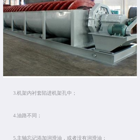
3.机架内衬套陷进机架孔中；
4.油路不同；
5.主轴忘记添加润滑油，或者没有润滑油；