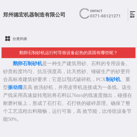
郑州德宏机器制造有限公司
0371-66121271
分类列表
鹅卵石制砂机运行时导致设备起热的原因有哪些呢？
鹅卵石制砂机
是一种生产建筑用砂、石料的专用设备。
砂质粒度均匀、抗压强度高，比天然砂、锤破生产的砂更符
合高标准建筑砂要求；它是以颚式破碎机，PCX
制砂机
、重
型
振动筛
及高 效洗砂机，并用皮带机连接成为一条线。该生
产线采用高速旋转甩轮将石料以76m/s的线速度抛出，碰撞在
耐磨衬板上，形成了石打石、石打铁的破碎原理。确保了整
个工艺流程出料顺畅，运行可靠，高 效节能，比传统设备节
能50%。