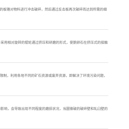
上的板锤对物料进行冲击破碎，然后通过反击板再次破碎而达到所需的细
备采用相对旋转的辊轮通过挤压和研磨的形式，使鹅卵石在挤压式的接触
域限制，利用各地不同的矿石资源或废弃资源，即解决了环境污染问题，
的影响，会导致出现不同程度的磨损状况，当圆锥破的破碎壁和轧臼壁的