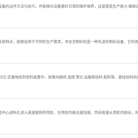
设备的运作方法与技巧，并能够对设备做好日常的维护保养，这是提高生产能力.确保
有其特点，能够适用于不同的生产需求。冲击式制砂机是一种先进的制砂设备，它利
匀.定量地给到受料装置中，就像向破碎.选煤.筛分.运输等给料.配料等。悬挂给料
经中心进料孔进入高速旋转的甩轮，在甩轮内被迅速加速，然后高速从甩轮内抛出，