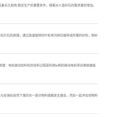
设备长久耐用.稳定生产的重要条件，随着对人造砂石的需求量的增加，
用石打石的原理，通过高速旋转的叶轮将河卵石破碎成所需的砂粒，制砂
机原理：电机振动给料机的给料过程是利用te制的振动电机带动激振器驱
先与反弹后自然下落的另一部分物料接触发生撞击，然后一起冲击到物料