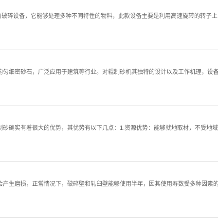
业的破碎设备，它能够处理多种不同特性的物料，此款设备主要是利用高速旋转的转子
均匀细密砂石，广泛应用于建筑等行业。对辊制砂机其独特的设计以及工作机理，设
制砂确实有着很大的优势，其优势有以下几点：1.资源优势：能够就地取材，不受地
会产生磨损，正常情况下，破碎壁和轧臼壁能够使用半年，因其使用寿数受多种因素