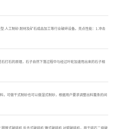
.人工制砂.耐材及矿石成品加工等行业破碎设备。亮点性能：1.冲击
工作是石打石的原理，石子自然下落过程中与经过叶轮加速甩出来的石子相
料，可做干式制砂也可以做湿式制砂，根据用户要求调整出料篦条的间
圆锥式破碎机.反击式破碎机.锤式破碎机.对辊破碎机，用于碎石二级破