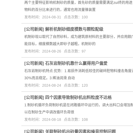
两个主要特征影响机制砂的质量，首先砂的质量需要满足zui终的用
物料的百分比来进行的，通常也用流量锥装置
发布时间：2024-08-31 点击次数：100
[
公司新闻
]
解析机制砂细度模数与颗粒配级
机制砂现以取代了自然砂料，成为建筑原材料的主要部分，并应用颇
能目标，细度模数越大即砂子越粗，机制砂的
发布时间：2024-08-26 点击次数：97
[
公司新闻
]
石灰岩制砂机靠什么赢得用户偏爱
石灰岩制砂机特点.优势：1.易损件消耗低较佳的破碎腔物料撞击角
30%而且稳定。3.稀油润滑.自动
发布时间：2024-08-24 点击次数：120
[
公司新闻
]
四个因素导致制砂机出料粒度不达格
1.制砂机循环负荷制砂机是在闭路循环中运行的，调大出料口会增
以在制砂生产中调改循环负荷很
发布时间：2024-08-18 点击次数：108
[
公司新闻
]
关联制砂机出砂量因素和噪音控制问题