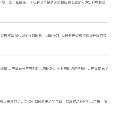
物料属于某一粒度级，形状的测量是通过单颗粒的长颈比和确定料型越规
砂颗粒级配和细度模数简析：细度模数--反映机制砂颗粒粗细程度的技
处理量大.产量高石灰岩制砂机与同等功率下的传统设备相比，产量提高了
但调大出料口后，可减少制砂机电机的负荷，提高成品砂的形状粒形，所