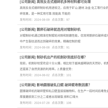
[
公司新闻
]
高效反击式细碎机多种材料都可处理
高效反击式细碎制砂机用途较泛，应用于矿山.建材.冶金.化工等行
碎效果，是一种实用可靠.效能高.节能的
发布时间：2024-08-09 点击次数：97
[
公司新闻
]
鹅卵石破碎就选用对辊制砂机
对辊制砂机通过精准控制辊轮间隙和耐磨性能，优效将鹅卵石破碎成
中产生裂纹进而达到破碎的效果，精确控制的辊
发布时间：2024-08-08 点击次数：91
[
公司新闻
]
制砂机出产的机制砂到底好在哪？
现前，机制砂较受欢迎十分火爆，相比较于越来越稀缺的天然砂，机
还提高了自然资源的利用率。2.质量优势：
发布时间：2024-08-02 点击次数：101
[
公司新闻
]
影响圆锥破轧臼壁.破碎壁寿数因素？
圆锥破碎机的破碎壁和轧臼壁直接接触物料，在生产一段时间后难免
厚度磨损到三分之二或者出现破裂.排料口增大
发布时间：2024-07-28 点击次数：106