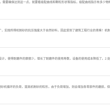
途，需要确保达到这一点，就要看级配曲线和颗粒形状等指标，级配曲线指示有多少
广，实践所得机制砂的抗压强度大于自然砂料，因此受到了建筑工程行业的青睐！机制
度设计，使得耐磨件的摩擦少，增长了耐磨件的使用寿数，设备的使用成本降低了。2.
加制砂机循环的负荷，提高机制砂的粒形，由于负荷增加，则会增加各零部件的磨损，