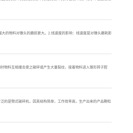
越大的物料对锤头的磨损更大。2.线速度的影响：线速度是对锤头磨耗影
同时物料互相撞击使之破碎或产生大量裂纹，接着物料进入锥形转子腔
广泛的是颚式破碎机，因其结构简单，工作效率高，生产出来的产品颗粒