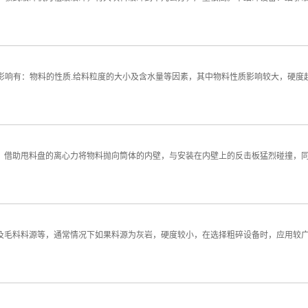
的影响有：物料的性质.给料粒度的大小及含水量等因素，其中物料性质影响较大，硬度
，借助甩料盘的离心力将物料抛向筒体的内壁，与安装在内壁上的反击板猛烈碰撞，
及毛料料源等，通常情况下如果料源为灰岩，硬度较小，在选择粗碎设备时，应用较