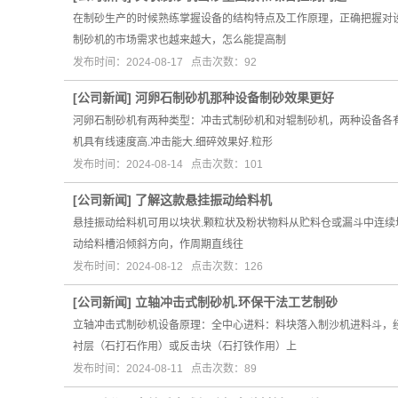
在制砂生产的时候熟练掌握设备的结构特点及工作原理，正确把握对
制砂机的市场需求也越来越大，怎么能提高制
发布时间：2024-08-17 点击次数：92
[
公司新闻
]
河卵石制砂机那种设备制砂效果更好
河卵石制砂机有两种类型：冲击式制砂机和对辊制砂机，两种设备各
机具有线速度高.冲击能大.细碎效果好.粒形
发布时间：2024-08-14 点击次数：101
[
公司新闻
]
了解这款悬挂振动给料机
悬挂振动给料机可用以块状.颗粒状及粉状物料从贮料仓或漏斗中连续均
动给料槽沿倾斜方向，作周期直线往
发布时间：2024-08-12 点击次数：126
[
公司新闻
]
立轴冲击式制砂机.环保干法工艺制砂
立轴冲击式制砂机设备原理：全中心进料：料块落入制沙机进料斗，
衬层（石打石作用）或反击块（石打铁作用）上
发布时间：2024-08-11 点击次数：89