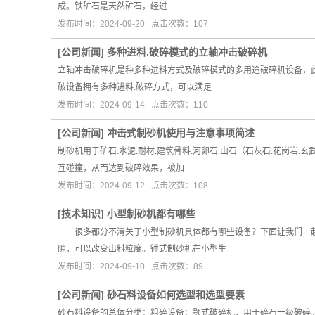
成。铁矿石是天然矿石，经过
发布时间：2024-09-20 点击次数：107
[
公司新闻
]
多种进料.破碎模式的立轴冲击破碎机
立轴冲击破碎机是种多种进料方式及破碎模式的多用途破碎机设备，此
破设备拥有多种进料.破碎方式，可以满足
发布时间：2024-09-14 点击次数：110
[
公司新闻
]
冲击式制砂机使用与注意事项简述
制砂机用于矿石.水泥.耐材.建筑骨料.河卵石.山石（石灰石.花岗
互碰撞，从而达到破碎效果，被加
发布时间：2024-09-12 点击次数：108
[
技术知识
]
小型制砂机都有哪些
很多都分不清关于小型制砂机具体都有哪些设备？下面让我们一起
隙，可以改变出料粒度。锤式制砂机在小型生
发布时间：2024-09-10 点击次数：89
[
公司新闻
]
砂石料设备如何选型和选型要素
砂石料设备的总体分类：粗碎设备：颚式破碎机，用于碎石一级破碎。