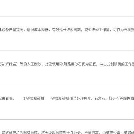
设备产量提高，磨损成本降低，有效延长维修周期，减少维修工作量，可作为石料整型
岩.玄武岩.辉绿岩）等的人工制砂，对建筑用砂.筑路用砂石优为适宜。冲击式制砂机的
来看看。 1.锤式制砂机 锤式制砂机适合处理焦炭、石灰石、煤矸石等脆性物
颚式破碎机为粗级破碎，将大块料破碎到十几公分，产量很高。中细碎设备：细鄂破.