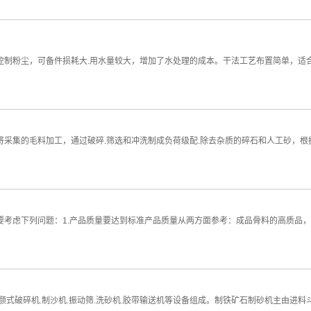
控制粉尘，可备件损耗大.用水量较大，增加了水处理的成本。干法工艺布置简单，适
将采集的毛料加工，通过破碎.筛选和冲洗制成负荷级配.除去杂质的碎石和人工砂，
要考虑下列问题：1.产品质量要达到标准产品质量从两方面参考：成品骨料的高质品
破碎机.制沙机.振动筛.洗砂机.胶带输送机等设备组成。制铁矿石制砂机主由进料斗.