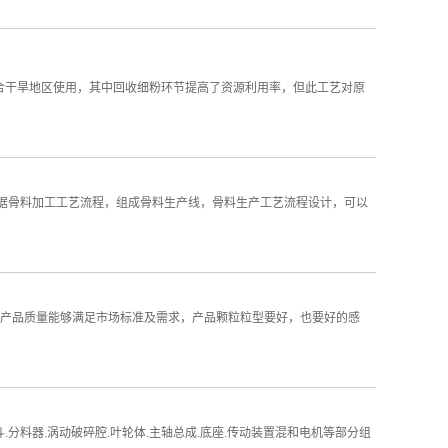
合干旱地区使用，其中回收细粉环节提高了资源利用率，但此工艺对原
根据骨料加工工艺流程，组成骨料生产线，骨料生产工艺流程设计，可以
，产品质量能够满足市场标准及需求，产品颗粒粒型要好，也要好的感
分料器.涡动破碎腔.叶轮体.主轴总成.底座.传动装置混和电机等部分组